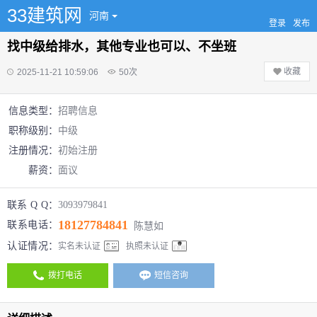
33建筑网
河南
登录
发布
找中级给排水，其他专业也可以、不坐班
收藏
2025-11-21 10:59:06
50
次
信息类型：
招聘信息
职称级别：
中级
注册情况：
初始注册
薪资：
面议
联系 Q Q：
3093979841
18127784841
联系电话：
陈慧如
认证情况：
实名未认证
执照未认证
拨打电话
短信咨询