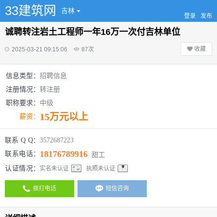
33建筑网
吉林
登录
发布
诚聘转注岩土工程师一年16万一次付吉林单位
收藏
2025-03-21 09:15:06
87
次
信息类型：
招聘信息
注册情况：
转注册
职称要求：
中级
15万元以上
薪资：
联系 Q Q：
3572687223
18176789916
联系电话：
甜工
认证情况：
实名未认证
执照未认证
拨打电话
短信咨询