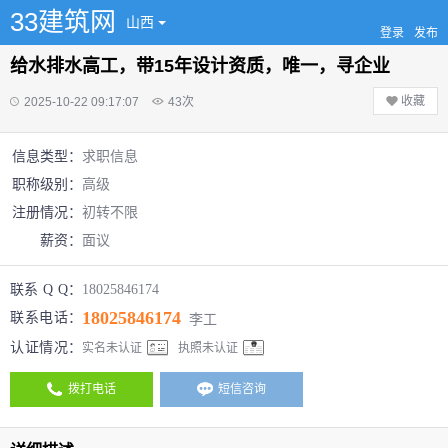
33建筑网
山西
登录
发布
给水排水高工，带15年设计资质，唯一，寻企业
收藏
2025-10-22 09:17:07
43
次
信息类型：
求职信息
职称级别：
高级
注册情况：
初转不限
薪资：
面议
联系 Q Q：
18025846174
18025846174
联系电话：
李工
认证情况：
实名未认证
执照未认证
拨打电话
短信咨询