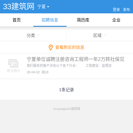
33建筑网
宁夏
登录
发布
首页
招聘信息
简历库
企业
分类
区域
查看附近的信息
宁夏单位诚聘注册咨询工程师一年2万转社保见
证付
我们服务的客户涉及以下各个行业： 工程建设┆监理咨
26-04-02
阅18
1条记录
©copyright33建筑网