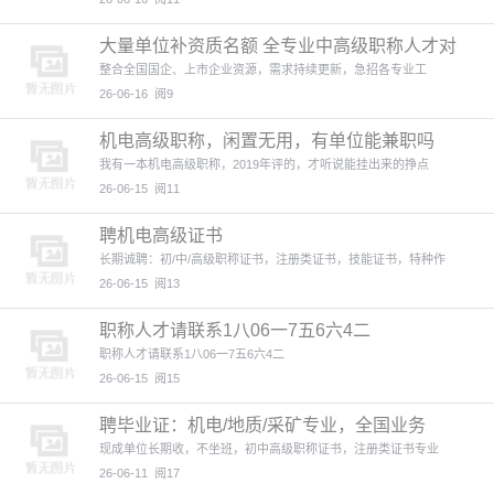
大量单位补资质名额 全专业中高级职称人才对
接
整合全国国企、上市企业资源，需求持续更新，急招各专业工
26-06-16
阅9
机电高级职称，闲置无用，有单位能兼职吗
我有一本机电高级职称，2019年评的，才听说能挂出来的挣点
26-06-15
阅11
聘机电高级证书
长期诚聘：初/中/高级职称证书，注册类证书，技能证书，特种作
26-06-15
阅13
职称人才请联系1八06一7五6六4二
职称人才请联系1八06一7五6六4二
26-06-15
阅15
聘毕业证：机电/地质/采矿专业，全国业务
现成单位长期收，不坐班，初中高级职称证书，注册类证书专业
26-06-11
阅17