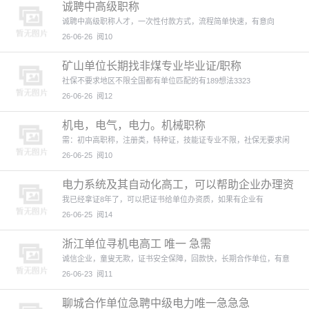
诚聘中高级职称
诚聘中高级职称人才，一次性付款方式，流程简单快速，有意向
26-06-26
阅10
矿山单位长期找非煤专业毕业证/职称
社保不要求地区不限全国都有单位匹配的有189想法3323
26-06-26
阅12
机电，电气，电力。机械职称
需：初中高职称，注册类，特种证，技能证专业不限，社保无要求闲
26-06-25
阅10
电力系统及其自动化高工，可以帮助企业办理资
质
我已经拿证8年了，可以把证书给单位办资质，如果有企业有
26-06-25
阅14
浙江单位寻机电高工 唯一 急需
诚信企业，童叟无欺，证书安全保障，回款快，长期合作单位，有意
26-06-23
阅11
聊城合作单位急聘中级电力唯一急急急