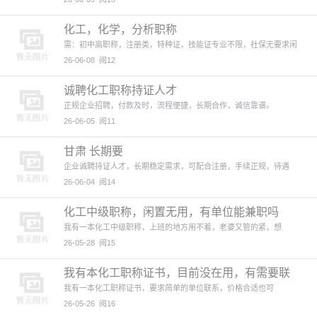
化工，化学，分析职称
需：初中高职称，注册类，特种证，技能证专业不限，社保无要求闲
26-06-08
阅12
诚聘化工职称持证人才
正规企业招聘，付款及时，流程便捷，长期合作，诚信靠谱。
26-06-05
阅11
甘肃 长期要
企业诚聘持证人才，长期稳定需求，可配合注册，手续正规，待遇
26-06-04
阅14
化工中级职称，闲置无用，有单位能兼职吗
我有一本化工中级职称，上班的地方用不着，老婆又管的紧，想
26-05-28
阅15
我有本化工职称证书，目前没在用，有需要联
系。
我有一本化工职称证书，要求简单的单位联系，价格合适也可
26-05-26
阅16