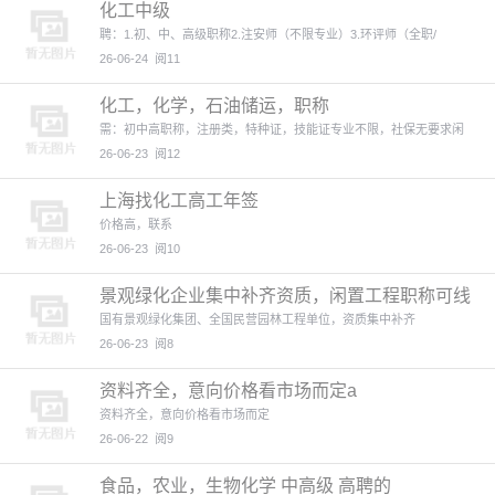
化工中级
聘：1.初、中、高级职称2.注安师（不限专业）3.环评师（全职/
26-06-24
阅11
化工，化学，石油储运，职称
需：初中高职称，注册类，特种证，技能证专业不限，社保无要求闲
26-06-23
阅12
上海找化工高工年签
价格高，联系
26-06-23
阅10
景观绿化企业集中补齐资质，闲置工程职称可线
上估价咨询
国有景观绿化集团、全国民营园林工程单位，资质集中补齐
26-06-23
阅8
资料齐全，意向价格看市场而定a
资料齐全，意向价格看市场而定
26-06-22
阅9
食品，农业，生物化学 中高级 高聘的