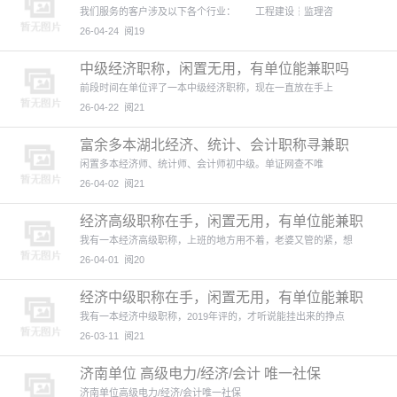
我们服务的客户涉及以下各个行业： 工程建设┆监理咨
26-04-24
阅19
中级经济职称，闲置无用，有单位能兼职吗
前段时间在单位评了一本中级经济职称，现在一直放在手上
26-04-22
阅21
富余多本湖北经济、统计、会计职称寻兼职
闲置多本经济师、统计师、会计师初中级。单证网查不唯
26-04-02
阅21
经济高级职称在手，闲置无用，有单位能兼职
吗
我有一本经济高级职称，上班的地方用不着，老婆又管的紧，想
26-04-01
阅20
经济中级职称在手，闲置无用，有单位能兼职
吗
我有一本经济中级职称，2019年评的，才听说能挂出来的挣点
26-03-11
阅21
济南单位 高级电力/经济/会计 唯一社保
济南单位高级电力/经济/会计唯一社保