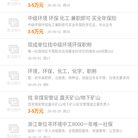
3-5万元
26-06-01
阅18
中级环境 环保 化工 兼职即可 买全年保险
中级环境环保化工兼职即可买全年保险学位证、毕业证专
3-5万元
26-06-01
阅16
现成单位找中级环境环保职称
唯一社保地区不限配合出场要本科学历的哦有189闲置332
26-06-01
阅17
环境，环保，化工，化学，职称
需：初中高职称，注册类，特种证，技能证专业不限，社保无要求闲
26-05-29
阅8
找 非煤安管证 露天矿山/地下矿山
找非煤安管证露天矿山/地下矿山安全管理或主要负责人
3-5万元
26-05-28
阅12
浙江单位寻环境中工8000一年唯一社保
高效一对一专人对接服务，全程跟踪服务，快速推荐，让您放心
26-05-27
阅23