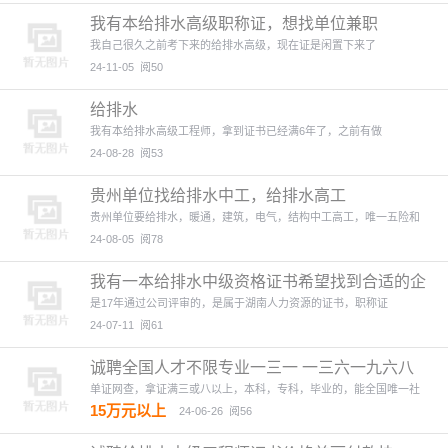
我有本给排水高级职称证，想找单位兼职
我自己很久之前考下来的给排水高级，现在证是闲置下来了
24-11-05
阅50
给排水
我有本给排水高级工程师，拿到证书已经满6年了，之前有做
24-08-28
阅53
贵州单位找给排水中工，给排水高工
贵州单位要给排水，暖通，建筑，电气，结构中工高工，唯一五险和
24-08-05
阅78
我有一本给排水中级资格证书希望找到合适的企
业挂靠
是17年通过公司评审的，是属于湖南人力资源的证书，职称证
24-07-11
阅61
诚聘全国人才不限专业一三一 一三六一九六八
三
单证网查，拿证满三或八以上，本科，专科，毕业的，能全国唯一社
15万元以上
24-06-26
阅56